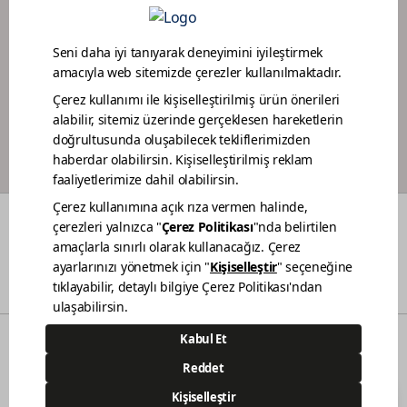
PORTAIL DES CONCESSIONNAIRES
PROGRAMME DE LOYAUTÉ POUR PEINTRES
COULEURS
QUI SOMMES-NOUS
MAINTENABILITÉ
NOS POINTS DE VENTE
CONTACT
© 2021 Polisan Kansai Boya San. ve Tic. A.Ş. | Tous droits réservés
Demircilerosb Mah. Refik Baydur Cad. No:7/3
Dilovası Kocaeli
(0262) 679 6000