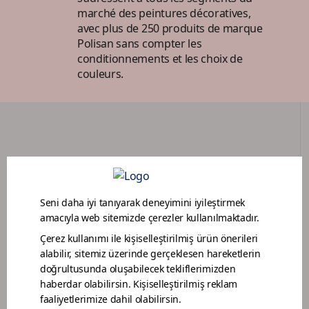
marché des peintures décoratives,
avec plus de 250 produits de marque
Polisan sans compter les
conditionnements et les choix de
couleurs.
PORTAIL DES CONCESSIONNAIRES
PROGRAMME DE LOYAUTÉ POUR PEINTRES