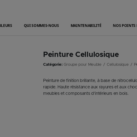
ULEURS
QUI SOMMES-NOUS
MAINTENABILITÉ
NOS POINTS 
Peinture Cellulosique
Catégorie:
Groupe pour Meuble
Cellulosique
P
Peinture de finition brillante, à base de nitroce
rapide. Haute résistance aux rayures et aux chocs
meubles et composants d’intérieurs en bois.