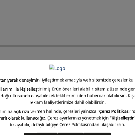
Pour les surfaces en bois, appliquer d’abord l’apprêt Po
Poncer la surface avant l’application de la peinture.
Dilution 80-100% (mono-composant)
90-100 gr/m²