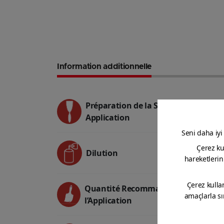
Information additionnelle
Préparation de la Surface et
Application
Dilution
Quantité Recommandée pour
l’Application