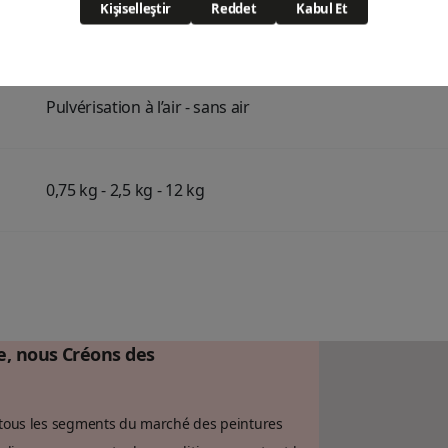
Sec hors-poussière en 3 à 5 minutes, sec au toucher e
heures (23°C).
Pulvérisation à l’air - sans air
0,75 kg - 2,5 kg - 12 kg
ce, nous Créons des
 à tous les segments du marché des peintures