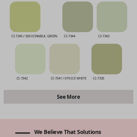
CI-7345 / 500 ISTANBUL GREEN
CI-7344
CI-7343
CI-7342
CI-7341 / 079 ICE WHITE
CI-7335
See More
CI-7334
CI-7333
CI-7332
We Believe That Solutions