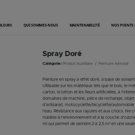
ULEURS
QUI SOMMES-NOUS
MAINTENABILITÉ
NOS POINTS 
Spray Doré
Catégorie:
Produit Auxiliaire
Peinture Aérosol
Peinture en spray à effet doré, à base de solvant
Utilisable sur les matériaux tels que le bois, le mét
carton, le béton et les fleurs artificielles, à l’int
domaines de machine, pièce de rechange, objet e
d’artisanat, motocyclette/bicyclette/automobile e
l’eau. Résistance aux rayures et aux chocs. Ne 
nuisible à l’environnement et à la couche d’ozon
ml qui permet de peindre 2 à 2,5 m² en une seul