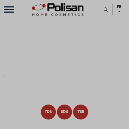
FR
TDS
SDS
TSE