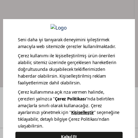
PORTAIL DES CONCESSIONNAIRES
PROGRAMME DE LOYAUTÉ POUR PEINTRES
COULEURS
QUI SOMMES-NOUS
MAINTENABILITÉ
NOS POINTS DE VENTE
CONTACT
© 2021 Polisan Kansai Boya San. ve Tic. A.Ş. | Tous droits réservés