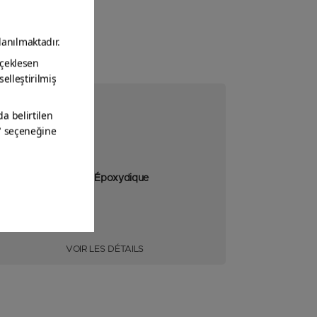
Diluant Époxydique
VOIR LES DÉTAILS