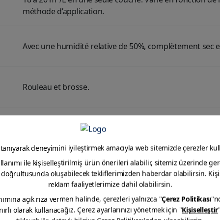
méthode d’application.
Avec une humidité relative de 50%, complètement sec e
Rouleau et brosse.
5 kg - 10 kg