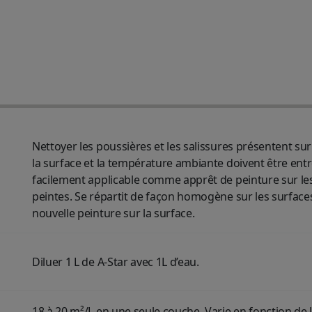
Nettoyer les poussières et les salissures présentent sur
la surface et la température ambiante doivent être entre
facilement applicable comme apprêt de peinture sur les 
peintes. Se répartit de façon homogène sur les surface
nouvelle peinture sur la surface.
Diluer 1 L de A-Star avec 1L d’eau.
18 à 20 m²/L en une seule couche. Varie en fonction de l