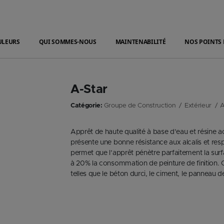
ULEURS
QUI SOMMES-NOUS
MAINTENABILITÉ
NOS POINTS 
A-Star
Catégorie:
Groupe de Construction
Extérieur
A
Apprêt de haute qualité à base d’eau et résine acr
présente une bonne résistance aux alcalis et re
permet que l’apprêt pénètre parfaitement la sur
à 20% la consommation de peinture de finition. C
telles que le béton durci, le ciment, le panneau 