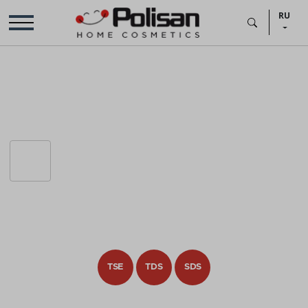
RU
TSE
TDS
SDS