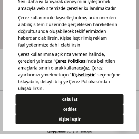
ПРОГРАММА ЛОЯЛЬНОСТИ МАЛЯРОВ
ЦВЕТА
О НАС
УСТОЙЧИВОСТЬ
ДИЛЕРЫ
КОНТАКТЫ
© 2021 Polisan Kansai Boya San. ve Tic. A.Ş. | Все права защищены.
Demircilerosb Mah. Refik Baydur Cad. No:7/3
Dilovası Kocaeli
(0262) 679 6000
444 83 80
Цифровые Услуги Taleppo