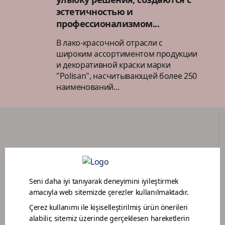
эстетичностью и
профессионализмом...
В лако-красочной отрасли с
широким ассортиментом продукции
и декоративной краски марки
"Polisan", насчитывающей более 250
наименований...
ПОРТАЛ ДИЛЕРОВ