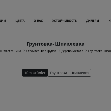
ЦИИ
ЦВЕТА
О НАС
УСТОЙЧИВОСТЬ
ДИЛЕРЫ
К
Грунтовка- Шпаклевка
шняя страница
Строительная Группа
Дерево-Металл
Грунтовка- Шпа
Tüm Ürünler
Грунтовка- Шпаклевка