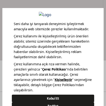
ПОРТАЛ ДИЛЕРОВ
ПРОГРАММА ЛОЯЛЬНОСТИ МАЛЯРОВ
ЦВЕТА
О НАС
УСТОЙЧИВОСТЬ
ДИЛЕРЫ
КОНТАКТЫ
© 2021 Polisan Kansai Boya San. ve Tic. A.Ş. | Все права защищены.
Demircilerosb Mah. Refik Baydur Cad. No:7/3