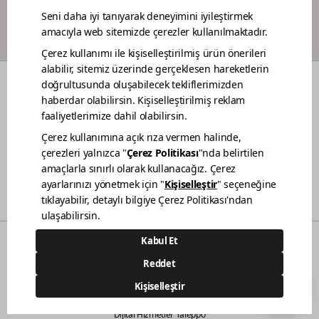
BOYACI SADAKAT PROGRAMI
RENKLER
DEKORASYON FİKİRLERİ
RENOVASYON
BAHÇE MOBİLYA BAKIMI
TEKNE BAKIMI
BİZ KİMİZ
SATIŞ NOKTALARIMIZ
İLETİŞİM
BİLGİ TOPLUMU HİZMETLERİ
KVKK AÇIKLAMA
© 2021 - Polisan Kansai Boya San. ve Tic. A.Ş. | Her hakkı saklıdır.
Demircilerosb Mah. Refik Baydur Cad. No:7/3
Dilovası Kocaeli
(0262) 679 6000
444 83 80
Dijital Hizmetler Taleppo