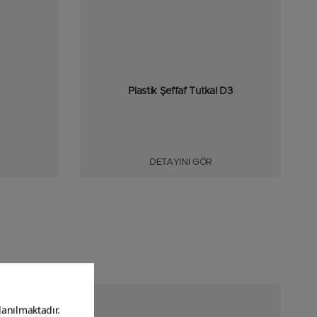
Plastik Şeffaf Tutkal D3
DETAYINI GÖR