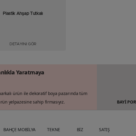
Plastik Ahşap Tutkalı
DETAYINI GÖR
nlıkla Yaratmaya
 markalı ürün ile dekoratif boya pazarında tüm
rün yelpazesine sahip firmasıyız.
BAYİ POR
BAHÇE MOBİLYA
TEKNE
BİZ
SATIŞ