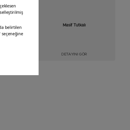
ı
Masif Tutkalı
DETAYINI GÖR