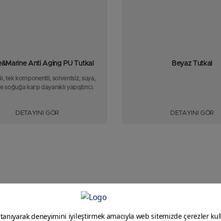
e&Marine Anti Aging PU Tutkal
Beyaz Tutkal
ı, tek komponentli, solventsiz, suya,
 soğuğa karşı dayanıklı yapıştırıcı.
DETAYINI GÖR
DETAYINI GÖR