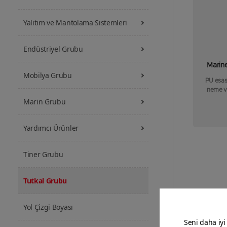
Yalıtım ve Mantolama Sistemleri
Endüstriyel Grubu
Marin
Mobilya Grubu
PU esasl
neme ve
Marin Grubu
Yardımcı Ürünler
Tiner Grubu
Tutkal Grubu
Yol Çizgi Boyası