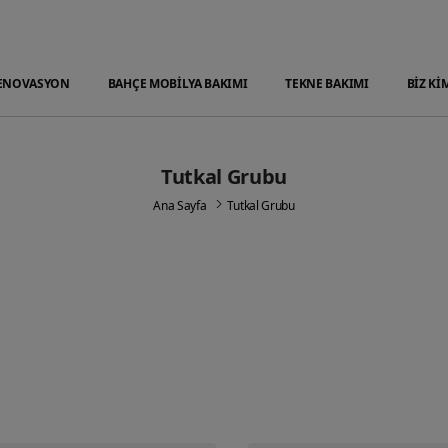
ENOVASYON
BAHÇE MOBİLYA BAKIMI
TEKNE BAKIMI
BİZ Kİ
Tutkal Grubu
Ana Sayfa
Tutkal Grubu