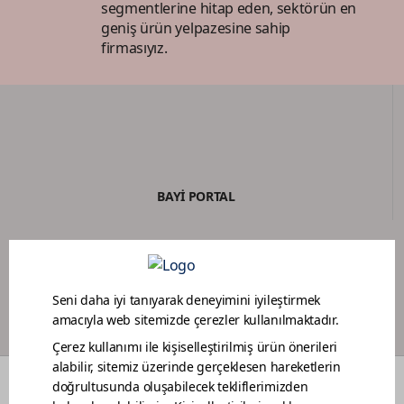
segmentlerine hitap eden, sektörün en
geniş ürün yelpazesine sahip
firmasıyız.
BAYİ PORTAL
BOYACI SADAKAT PROGRAMI
RENKLER
DEKORASYON FİKİRLERİ
RENOVASYON