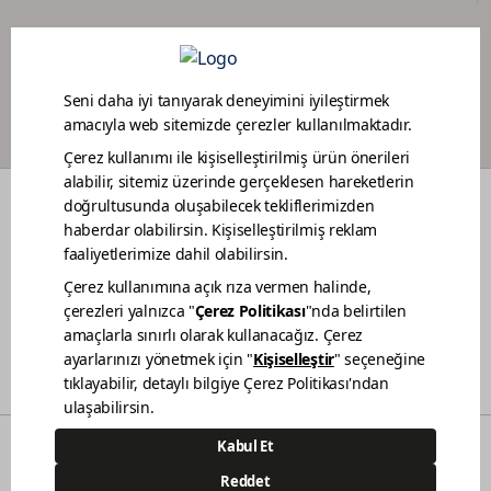
BOYACI SADAKAT PROGRAMI
RENKLER
DEKORASYON FİKİRLERİ
RENOVASYON
BAHÇE MOBİLYA BAKIMI
TEKNE BAKIMI
BİZ KİMİZ
SATIŞ NOKTALARIMIZ
İLETİŞİM
BİLGİ TOPLUMU HİZMETLERİ
KVKK AÇIKLAMA
© 2021 - Polisan Kansai Boya San. ve Tic. A.Ş. | Her hakkı saklıdır.
Demircilerosb Mah. Refik Baydur Cad. No:7/3
Dilovası Kocaeli