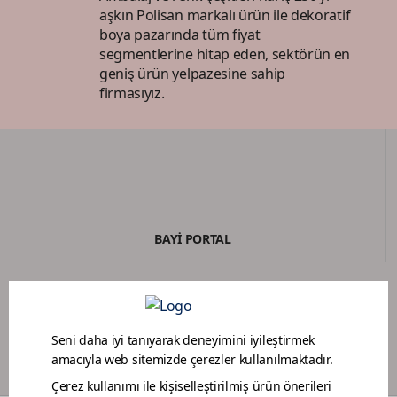
aşkın Polisan markalı ürün ile dekoratif
boya pazarında tüm fiyat
segmentlerine hitap eden, sektörün en
geniş ürün yelpazesine sahip
firmasıyız.
BAYİ PORTAL
BOYACI SADAKAT PROGRAMI