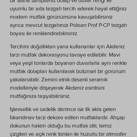
bir alana sahipseniz dolap ve duvar rengi ile
uyumlu bir ada tezgah tercih ederek hayal ettiğiniz
modern mutfak görünümüne kavuşabilirsiniz
ayrıca mevcut tezgahınızı Polisan Prof P-CP tezgah
boyası ile renklendirebilirsiniz.
Tercihini doğallıktan yana kullananlar için Akdeniz
tarzı mutfak dekorasyonu tavsiye edilebilir. Mavi
veya yeşil tonlarda boyanan duvarlarla aynı renkte
mutfak dolapları kullanılarak bütünsel bir görünüm
yakalanabilir. Zemini etnik desenli seramik
modelleriyle döşeyerek Akdeniz esintisini
mutfağınıza taşıyabilirsiniz.
İşlevsellik ve sadelik denince ise ilk akla gelen
İskandinav tarzı dekore edilen mutfaklardır. Ahşap
dokunun hakim olduğu bu mutfak stili, temiz
çizgileri ve açık renk tonları ile huzurlu bir atmosfer