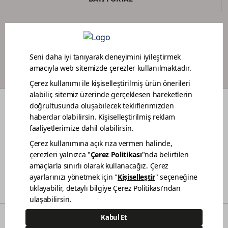
BOYACI SADAKAT PROGRAMI
RENKLER
DEKORASYON FİKİRLERİ
RENOVASYON
BAHÇE MOBİLYA BAKIMI
TEKNE BAKIMI
BİZ KİMİZ
SATIŞ NOKTALARIMIZ
İLETİŞİM
BİLGİ TOPLUMU HİZMETLERİ
KVKK AÇIKLAMA
© 2021 - Polisan Kansai Boya San. ve Tic. A.Ş. | Her hakkı saklıdır.