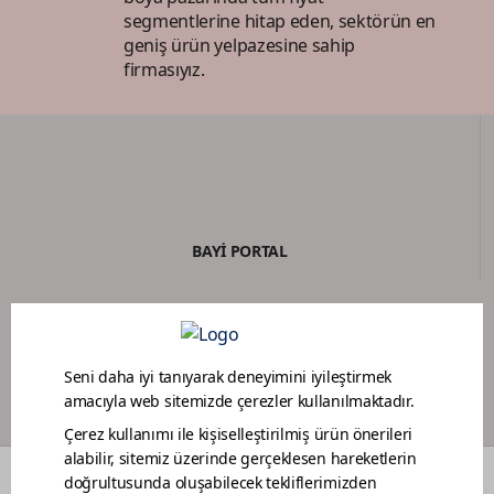
segmentlerine hitap eden, sektörün en
geniş ürün yelpazesine sahip
firmasıyız.
BAYİ PORTAL
BOYACI SADAKAT PROGRAMI
RENKLER
DEKORASYON FİKİRLERİ
RENOVASYON