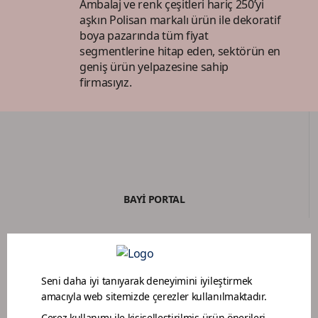
Ambalaj ve renk çeşitleri hariç 250’yi
aşkın Polisan markalı ürün ile dekoratif
boya pazarında tüm fiyat
segmentlerine hitap eden, sektörün en
geniş ürün yelpazesine sahip
firmasıyız.
BAYİ PORTAL
BOYACI SADAKAT PROGRAMI