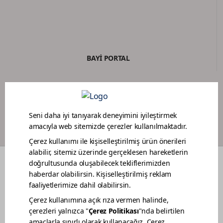
BAYİ PORTAL
BOYACI SADAKAT PROGRAMI
RENKLER
DEKORASYON FİKİRLERİ
RENOVASYON
BAHÇE MOBİLYA BAKIMI
TEKNE BAKIMI
BİZ KİMİZ
SATIŞ NOKTALARIMIZ
İLETİŞİM