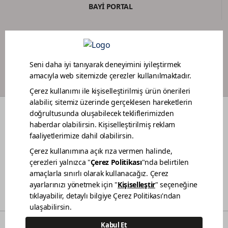
BAYİ PORTAL
BOYACI SADAKAT PROGRAMI
RENKLER
DEKORASYON FİKİRLERİ
RENOVASYON
BAHÇE MOBİLYA BAKIMI
TEKNE BAKIMI
BİZ KİMİZ
SATIŞ NOKTALARIMIZ
İLETİŞİM
BİLGİ TOPLUMU HİZMETLERİ
KVKK AÇIKLAMA
© 2021 - Polisan Kansai Boya San. ve Tic. A.Ş. | Her hakkı saklıdır.