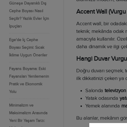
Güneşe Dayanıklı Dış
Accent Wall (Vurgu
Cephe Boyası Nasıl
Seçilir? Yazlık Evler İçin
Accent wall, bir odadaki
İpuçları
teknik; mekânda odak n
amacıyla kullanılır. Öze
Ege'de İç Cephe
daha dinamik ve ilgi çe
Boyası Seçimi: Sıcak
İklime Uygun Öneriler
Hangi Duvar Vurgu
Fayans Boyama: Eski
Doğru duvarı seçmek, t
Fayansları Yenilemenin
ilk dikkatinizi çeken ya 
Pratik ve Ekonomik
Salonda
televizyon
Yolu
Yatak odasında
yat
Yemek alanında
ma
Minimalizm ve
Maksimalizm Arasında
Bu alanlar, mekânın gör
Yeni Bir Yaşam Tarzı: