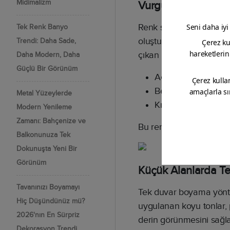
Midimalizm
Vurgu Duvarı için H
Renk seçimi, accent wall
Tek Renk Banyo
oluşturur. Açık renkli 
Trendi: Daha Sade,
çıkan kombinasyonlar şu
Daha Modern, Daha
Güçlü Bir Görünüm
Açık gri duvarlar il
Bej tonları ile
topra
Metal Yüzeylerde
Kırık beyaz zeminle
Modern Yenileme
Zamanı: Bahçenize ve
Bu renk uyumları hem m
Balkonunuza Tek
Dokunuşta Yeni Bir
Görünüm
Küçük Alanlarda T
Tavanınızı Boyamayı
Tek duvar boyama yönte
Hiç Düşündünüz mü?
uygulanan koyu tonlar, 
2026'nın En Sürpriz
derin görünmesini sağla
Dekorasyon Trendi