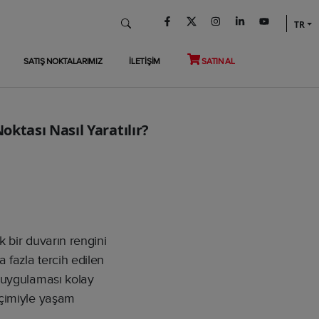
TR
SATIŞ NOKTALARIMIZ
İLETİŞİM
SATIN AL
ktası Nasıl Yaratılır?
 bir duvarın rengini
 fazla tercih edilen
 uygulaması kolay
eçimiyle yaşam