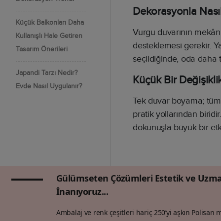
Dekorasyonla Nası
Küçük Balkonları Daha
Vurgu duvarının mekânla
Kullanışlı Hale Getiren
desteklemesi gerekir. Ya
Tasarım Önerileri
seçildiğinde, oda daha 
Japandi Tarzı Nedir?
Küçük Bir Değişikl
Evde Nasıl Uygulanır?
Tek duvar boyama; tüm
pratik yollarından biridi
dokunuşla büyük bir etki 
Gülümseten Çözümleri Estetik ve Uzma
İnanıyoruz...
Ambalaj ve renk çeşitleri hariç 250’yi aşkın Polisan