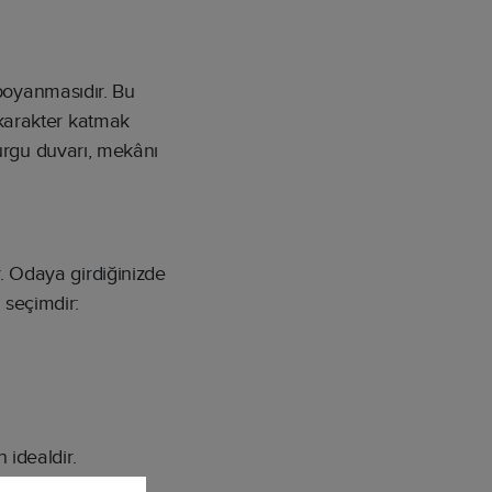
 boyanmasıdır. Bu
 karakter katmak
vurgu duvarı, mekânı
. Odaya girdiğinizde
i seçimdir:
 idealdir.