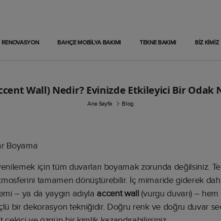
RENOVASYON
BAHÇE MOBİLYA BAKIMI
TEKNE BAKIMI
BİZ KİMİZ
ent Wall) Nedir? Evinizde Etkileyici Bir Odak No
Ana Sayfa
Blog
yenilemek için tüm duvarları boyamak zorunda değilsiniz. Tek
mosferini tamamen dönüştürebilir. İç mimaride giderek daha
emi – ya da yaygın adıyla
accent wall
(vurgu duvarı) – hem
çlü bir dekorasyon tekniğidir. Doğru renk ve doğru duvar s
 çekici ve özgün bir kimlik kazandırabilirsiniz.