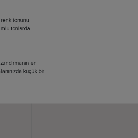
n renk tonunu
yumlu tonlarda
azandırmanın en
lanınızda küçük bir