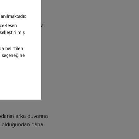
ü görsel etkiyi
ketlilik katar. Öne
odanın arka duvarına
nın olduğundan daha