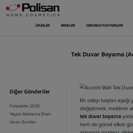
ÜRÜNLER
RENKLER
DEKORASYON FİKİRLERİ
Tek Duvar Boyama (Acc
Diğer Gönderiler
Bir odayı baştan aşağı 
Polipalette 2026:
değiştirmek, mekânın at
Yaşam Alanlarına İlham
tek duvar boyama
yönt
Veren Renkler
hem de görsel etkisi gü
alanınıza modern, dikkat