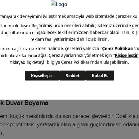
angi Renkler Seçilmeli?
 uygulamasının kalbi sayılır. Kontrast yaratan tonlar en güçl
bir odada derin ve koyu bir ton kullanmak mekâna anında hare
nlardır:
e
antrasit veya kömür grisi
k, kahve veya kiremit
r ile
zeytin yeşili veya lacivert
odern hem de zamansız bir estetik sunar.
ek Duvar Boyama
mi küçük mekânlarda da son derece işlevseldir. Özellikle 
perspektif etkisi yaratarak alan algısını güçlendirir ve oda
r.