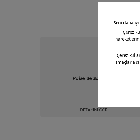
Polisel Selülozik Tiner
DETAYINI GÖR