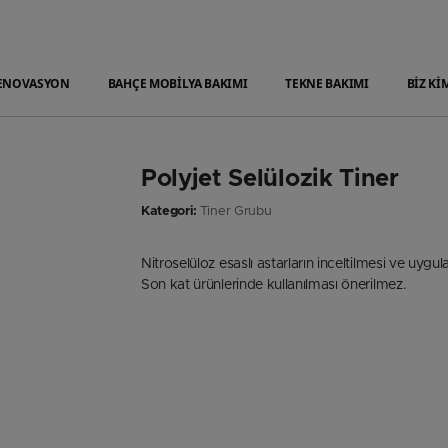
ENOVASYON
BAHÇE MOBİLYA BAKIMI
TEKNE BAKIMI
BİZ Kİ
Polyjet Selülozik Tiner
Kategori:
Tiner Grubu
Nitroselüloz esaslı astarların inceltilmesi ve uygula
Son kat ürünlerinde kullanılması önerilmez.