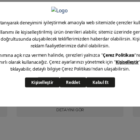
Endüstriyel Tiner
DETAYINI GÖR