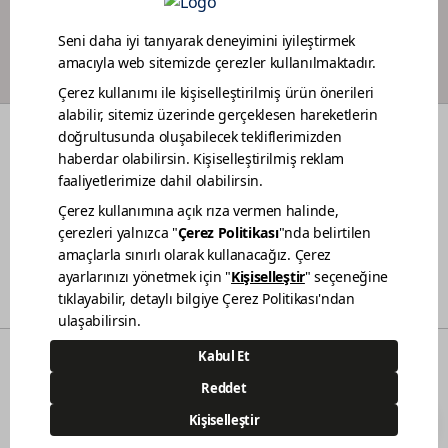
BOYACI SADAKAT PROGRAMI
RENKLER
DEKORASYON FİKİRLERİ
RENOVASYON
BAHÇE MOBİLYA BAKIMI
TEKNE BAKIMI
BİZ KİMİZ
SATIŞ NOKTALARIMIZ
İLETİŞİM
BİLGİ TOPLUMU HİZMETLERİ
KVKK AÇIKLAMA
© 2021 - Polisan Kansai Boya San. ve Tic. A.Ş. | Her hakkı saklıdır.
Demircilerosb Mah. Refik Baydur Cad. No:7/3
Dilovası Kocaeli
(0262) 679 6000
444 83 80