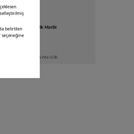
Akrilik Mastik
DETAYINI GÖR