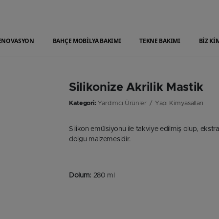
ENOVASYON
BAHÇE MOBİLYA BAKIMI
TEKNE BAKIMI
BİZ Kİ
Silikonize Akrilik Mastik
Kategori:
Yardımcı Ürünler
Yapı Kimyasalları
Silikon emülsiyonu ile takviye edilmiş olup, ekst
dolgu malzemesidir.
Dolum:
280 ml