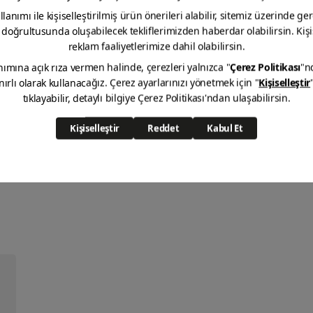
Poliüretan Yapıştırıcı Köpük
DETAYINI GÖR