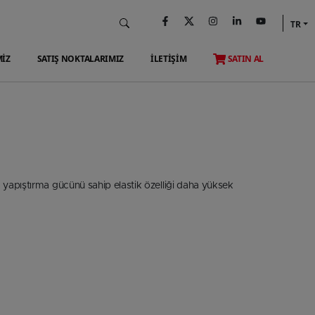
TR
MİZ
SATIŞ NOKTALARIMIZ
İLETİŞİM
SATIN AL
ra yapıştırma gücünü sahip elastik özelliği daha yüksek