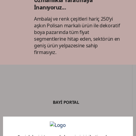
İnanıyoruz...
Ambalaj ve renk çeşitleri hariç 250’yi
aşkın Polisan markalı ürün ile dekoratif
boya pazarında tüm fiyat
segmentlerine hitap eden, sektörün en
geniş ürün yelpazesine sahip
firmasıyız.
BAYİ PORTAL