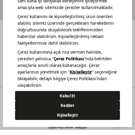
BOYACI SADAKAT PROGRAMI
RENKLER
DEKORASYON FİKİRLERİ
RENOVASYON
BAHÇE MOBİLYA BAKIMI
TEKNE BAKIMI
BİZ KİMİZ
SATIŞ NOKTALARIMIZ
İLETİŞİM
BİLGİ TOPLUMU HİZMETLERİ
KVKK AÇIKLAMA
© 2021 - Polisan Kansai Boya San. ve Tic. A.Ş. | Her hakkı saklıdır.
Demircilerosb Mah. Refik Baydur Cad. No:7/3
Dilovası Kocaeli
(0262) 679 6000
444 83 80
Dijital Hizmetler Taleppo