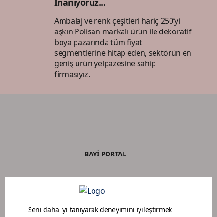
İnanıyoruz...
Ambalaj ve renk çeşitleri hariç 250’yi
aşkın Polisan markalı ürün ile dekoratif
boya pazarında tüm fiyat
segmentlerine hitap eden, sektörün en
geniş ürün yelpazesine sahip
firmasıyız.
BAYİ PORTAL