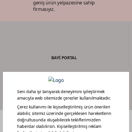
geniş ürün yelpazesine sahip
firmasıyız.
BAYİ PORTAL
BOYACI SADAKAT PROGRAMI
RENKLER
DEKORASYON FİKİRLERİ
RENOVASYON